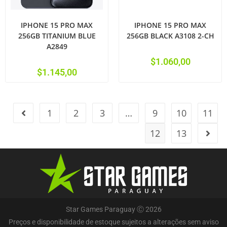
IPHONE 15 PRO MAX
IPHONE 15 PRO MAX
256GB TITANIUM BLUE
256GB BLACK A3108 2-CH
A2849
$
1.060,00
$
1.145,00
1
2
3
…
9
10
11
12
13
Star Games Paraguay Ⓒ 2026
Preços e disponibilidade de estoque sujeitos a alterações sem aviso