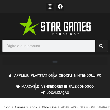
APPLE
PLAYSTATION
XBOX
NINTENDO
PC
MARCAS
VENDEDORES
FALE CONOSCO
LOCALIZAÇÃO
Início
>
Games
>
Xbox
>
Xbox One
>
ADAPTADOR XBOX ONE S PARA K