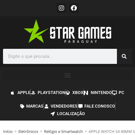
APPLE
PLAYSTATION
XBOX
NINTENDO
PC
MARCAS
VENDEDORES
FALE CONOSCO
LOCALIZAÇÃO
Início
>
Eletrônicos
>
Relógio e Smartwatch
>
APPLE WATCH S4 40MM G