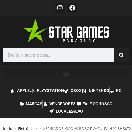
APPLE
PLAYSTATION
XBOX
NINTENDO
PC
MARCAS
VENDEDORES
FALE CONOSCO
LOCALIZAÇÃO
Início
>
Eletrônicos
>
ASPIRADOR XIAOMI ROBOT VACUUM H40 BHR07X