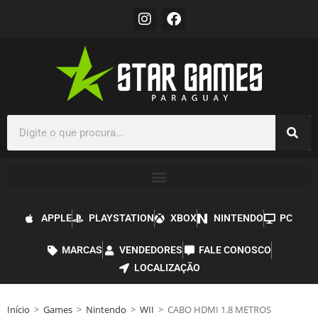
APPLE
PLAYSTATION
XBOX
NINTENDO
PC
MARCAS
VENDEDORES
FALE CONOSCO
LOCALIZAÇÃO
Início
>
Games
>
Nintendo
>
WII
>
CABO HDMI 1.8 METROS