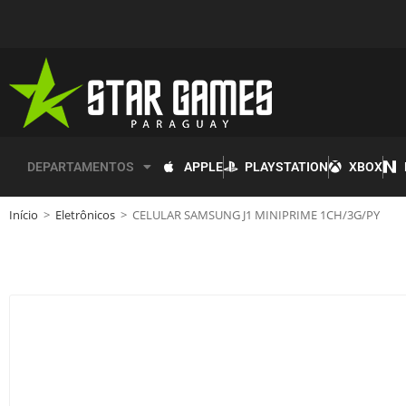
APPLE
PLAYSTATION
XBOX
DEPARTAMENTOS
Início
>
Eletrônicos
>
CELULAR SAMSUNG J1 MINIPRIME 1CH/3G/PY