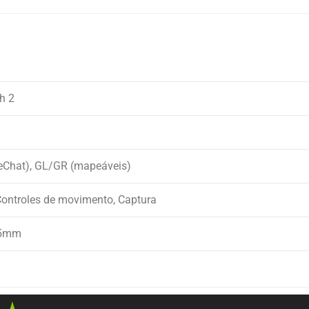
h 2
eChat), GL/GR (mapeáveis)
ontroles de movimento, Captura
.5mm