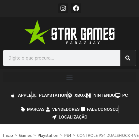
APPLE
PLAYSTATION
XBOX
NINTENDO
PC
MARCAS
VENDEDORES
FALE CONOSCO
LOCALIZAÇÃO
Início
>
Games
>
Playstation
>
PS4
>
CONTROLE PS4 DUALSHOCK 4 V