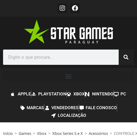
APPLE
PLAYSTATION
XBOX
NINTENDO
PC
MARCAS
VENDEDORES
FALE CONOSCO
LOCALIZAÇÃO
Início
>
Games
>
Xbox
>
Xbox Series S e X
>
Acessórios
>
CONTROLE X