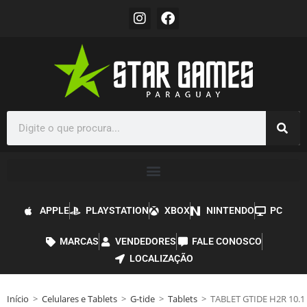
APPLE
PLAYSTATION
XBOX
NINTENDO
PC
MARCAS
VENDEDORES
FALE CONOSCO
LOCALIZAÇÃO
Início
>
Celulares e Tablets
>
G-tide
>
Tablets
>
TABLET GTIDE H2R 10.1