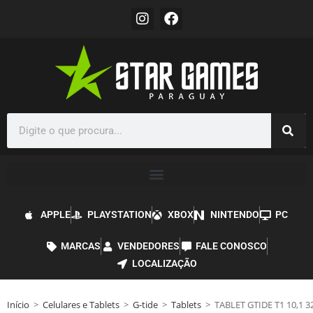
APPLE
PLAYSTATION
XBOX
NINTENDO
PC
MARCAS
VENDEDORES
FALE CONOSCO
LOCALIZAÇÃO
Início
>
Celulares e Tablets
>
G-tide
>
Tablets
>
TABLET GTIDE T1 10,1 