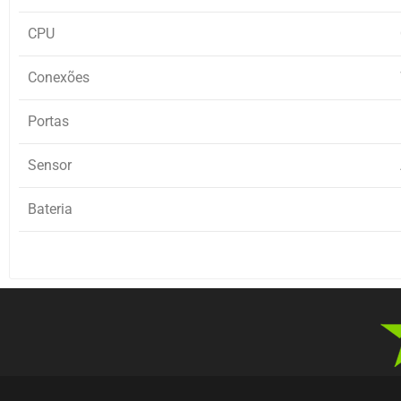
CPU
Conexões
Portas
Sensor
Bateria