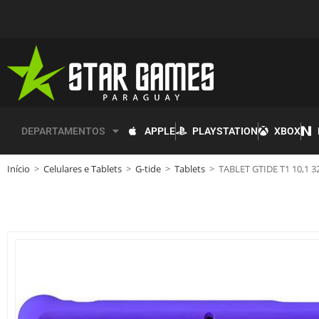
APPLE
PLAYSTATION
XBOX
DEPARTAMENTOS
Início
>
Celulares e Tablets
>
G-tide
>
Tablets
>
TABLET GTIDE T1 10,1 