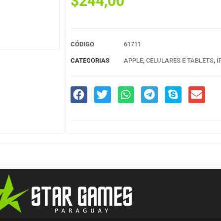
$
244,00
CÓDIGO
61711
CATEGORIAS
APPLE
,
CELULARES E TABLETS
,
I