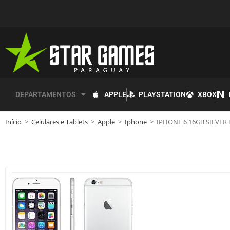
APPLE
PLAYSTATION
XBOX
DEPARTAMENTOS
Início
>
Celulares e Tablets
>
Apple
>
Iphone
>
IPHONE 6 16GB SILVER