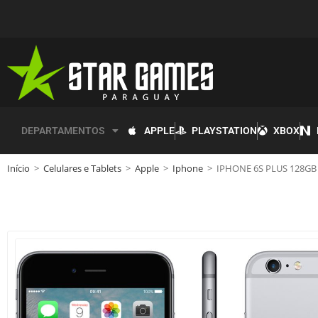
APPLE
PLAYSTATION
XBOX
DEPARTAMENTOS
Início
>
Celulares e Tablets
>
Apple
>
Iphone
>
IPHONE 6S PLUS 128GB