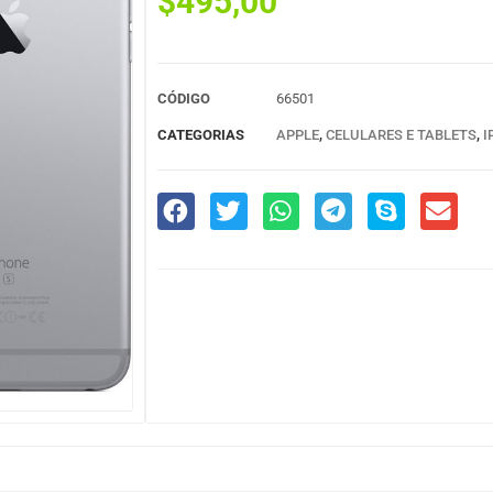
$
495,00
CÓDIGO
66501
CATEGORIAS
APPLE
,
CELULARES E TABLETS
,
I