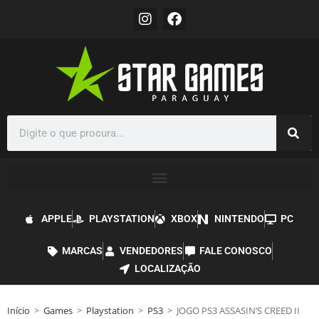
APPLE
PLAYSTATION
XBOX
NINTENDO
PC
MARCAS
VENDEDORES
FALE CONOSCO
LOCALIZAÇÃO
Início
>
Games
>
Playstation
>
PS3
>
JOGO PS3 ASSASIN’S CREED II