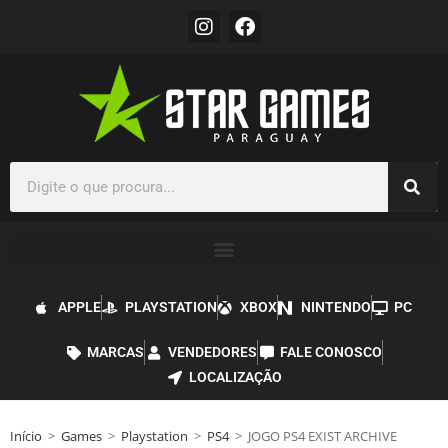
APPLE
PLAYSTATION
XBOX
NINTENDO
PC
MARCAS
VENDEDORES
FALE CONOSCO
LOCALIZAÇÃO
Início
>
Games
>
Playstation
>
PS4
>
JOGO PS4 EXIST ARCHIVE