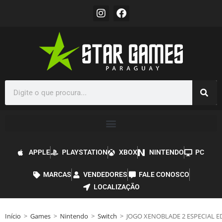
APPLE
PLAYSTATION
XBOX
NINTENDO
PC
MARCAS
VENDEDORES
FALE CONOSCO
LOCALIZAÇÃO
Início
>
Games
>
Nintendo
>
Switch
>
JOGO XENOBLADE 2 ESPECIAL 