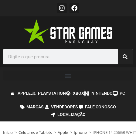
APPLE
PLAYSTATION
XBOX
NINTENDO
PC
MARCAS
VENDEDORES
FALE CONOSCO
LOCALIZAÇÃO
Início
>
Celulares e Tablets
>
Apple
>
Iphone
>
IPHONE 14 256GB WHIT