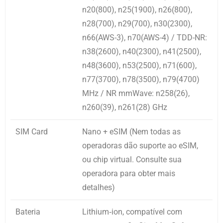
n20(800), n25(1900), n26(800),
n28(700), n29(700), n30(2300),
n66(AWS-3), n70(AWS-4) / TDD-NR:
n38(2600), n40(2300), n41(2500),
n48(3600), n53(2500), n71(600),
n77(3700), n78(3500), n79(4700)
MHz / NR mmWave: n258(26),
n260(39), n261(28) GHz
SIM Card
Nano + eSIM (Nem todas as
operadoras dão suporte ao eSIM,
ou chip virtual. Consulte sua
operadora para obter mais
detalhes)
Bateria
Lithium‑ion, compatível com