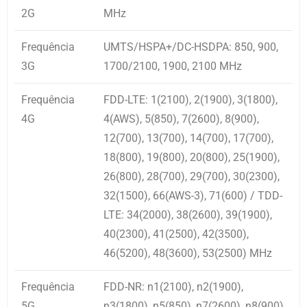
2G
MHz
Frequência
UMTS/HSPA+/DC-HSDPA: 850, 900,
3G
1700/2100, 1900, 2100 MHz
Frequência
FDD-LTE: 1(2100), 2(1900), 3(1800),
4G
4(AWS), 5(850), 7(2600), 8(900),
12(700), 13(700), 14(700), 17(700),
18(800), 19(800), 20(800), 25(1900),
26(800), 28(700), 29(700), 30(2300),
32(1500), 66(AWS-3), 71(600) / TDD-
LTE: 34(2000), 38(2600), 39(1900),
40(2300), 41(2500), 42(3500),
46(5200), 48(3600), 53(2500) MHz
Frequência
FDD-NR: n1(2100), n2(1900),
5G
n3(1800), n5(850), n7(2600), n8(900),