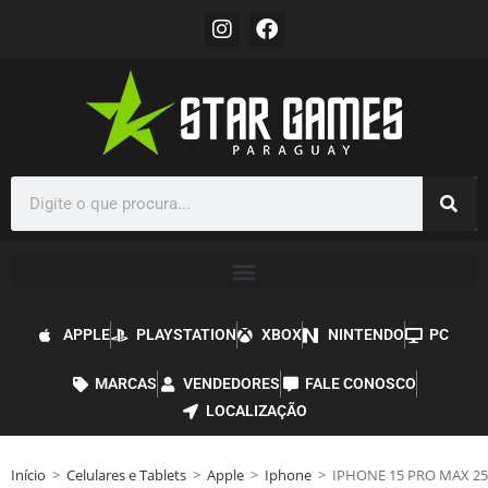
APPLE
PLAYSTATION
XBOX
NINTENDO
PC
MARCAS
VENDEDORES
FALE CONOSCO
LOCALIZAÇÃO
Início
>
Celulares e Tablets
>
Apple
>
Iphone
>
IPHONE 15 PRO MAX 2