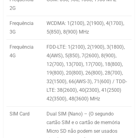
2G
Frequência
WCDMA: 1(2100), 2(1900), 4(1700),
3G
5(850), 8(900) MHz
Frequência
FDD-LTE: 1(2100), 2(1900), 3(1800),
4G
4(AWS), 5(850), 7(2600), 8(900),
12(700), 13(700), 17(700), 18(800),
19(800), 20(800), 26(800), 28(700),
32(1500), 66(AWS-3), 71(600) / TDD-
LTE: 38(2600), 40(2300), 41(2500)
42(3500), 48(3600) MHz
SIM Card
Dual SIM (Nano) – (O segundo
cartão SIM e o cartão de memória
Micro SD não podem ser usados