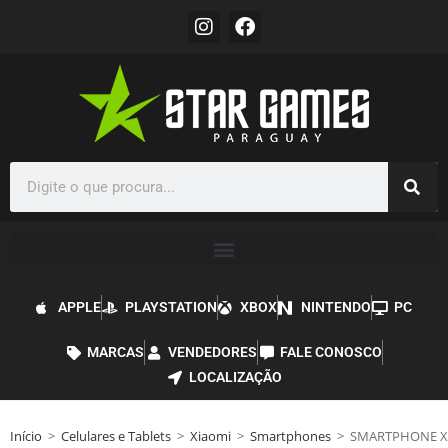
APPLE
PLAYSTATION
XBOX
NINTENDO
PC
MARCAS
VENDEDORES
FALE CONOSCO
LOCALIZAÇÃO
Início
>
Celulares e Tablets
>
Xiaomi
>
Smartphones
>
SMARTPHONE XI