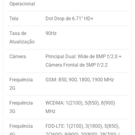
Operacional
Tela
Dot Drop de 6.71″ HD+
Taxa de
90Hz
Atualização
Câmera
Principal Dual: Wide de 8MP f/2.0 +
Câmera Frontal de 5MP f/2.2
Frequência
GSM: 850, 900, 1800, 1900 MHz
2G
Frequência
WCDMA: 1(2100), 5(850), 8(900)
3G
MHz
Frequência
FDD-LTE: 1(2100), 3(1800), 5(850),
4G
7(2600), 8(900), 20(800), 28(700) /