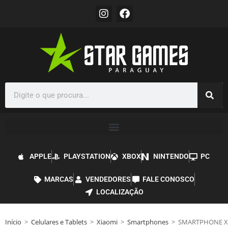
APPLE
PLAYSTATION
XBOX
NINTENDO
PC
MARCAS
VENDEDORES
FALE CONOSCO
LOCALIZAÇÃO
Início
>
Celulares e Tablets
>
Xiaomi
>
Smartphones
>
SMARTPHONE XI