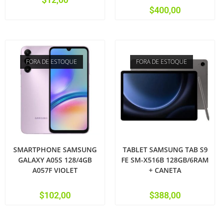
$
400,00
FORA DE ESTOQUE
FORA DE ESTOQUE
SMARTPHONE SAMSUNG
TABLET SAMSUNG TAB S9
GALAXY A05S 128/4GB
FE SM-X516B 128GB/6RAM
A057F VIOLET
+ CANETA
$
102,00
$
388,00