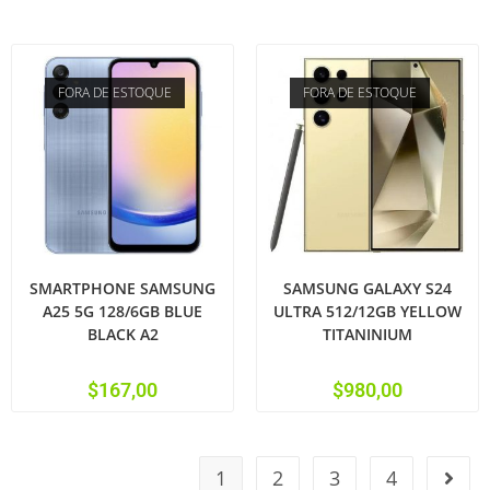
FORA DE ESTOQUE
FORA DE ESTOQUE
SMARTPHONE SAMSUNG
SAMSUNG GALAXY S24
A25 5G 128/6GB BLUE
ULTRA 512/12GB YELLOW
BLACK A2
TITANINIUM
$
167,00
$
980,00
1
2
3
4