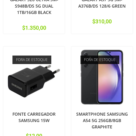
S948B/DS 5G DUAL
A376B/DS 128/6 GREEN
1TB/16GB BLACK
$
310,00
$
1.350,00
FORA DE ESTOQUE
FORA DE ESTOQUE
FONTE CARREGADOR
SMARTPHONE SAMSUNG
SAMSUNG 15W
A54 5G 256GB/8GB
GRAPHITE
$
12,00